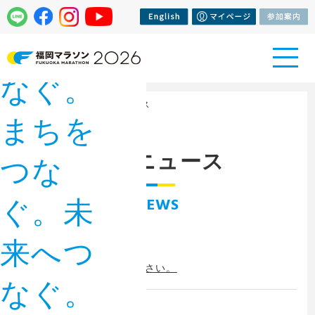
人をつ
なぐ。
トップページ
> 大会ニュース
まちを
大会ニュース
つな
NEWS
ぐ。未
来へつ
2026/07/31
熱中症にお気を付けください。
なぐ。
2026/07/29