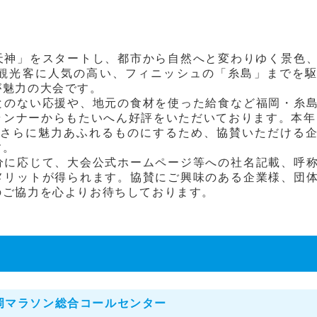
天神」をスタートし、都市から自然へと変わりゆく景色
観光客に人気の高い、フィニッシュの「糸島」までを
が魅力の大会です。
とのない応援や、地元の食材を使った給食など福岡・糸
ンナーからもたいへん好評をいただいております。本年
をさらに魅力あふれるものにするため、協賛いただける
す。
分に応じて、大会公式ホームページ等への社名記載、呼
メリットが得られます。協賛にご興味のある企業様、団
のご協力を心よりお待ちしております。
岡マラソン総合コールセンター