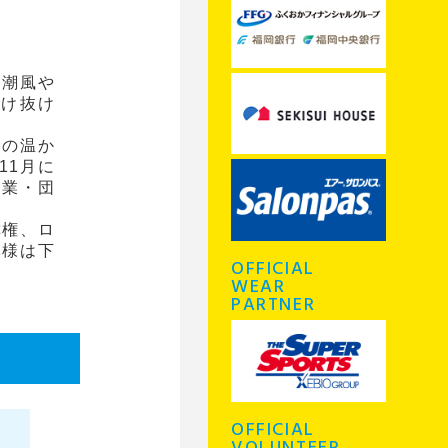
、潮風や
駆け抜け
島の温か
11月に
企業・団
称権、ロ
体様は下
OFFICIAL
WEAR
PARTNER
OFFICIAL