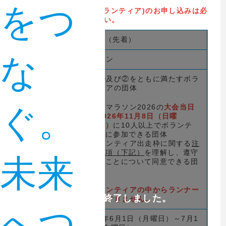
１人分を提供します。
をつ
2026大会出走権(団体ボランティア)のお申し込みは必
ずメールで行ってください。
定員
100人（先着）
な
種目
マラソン
次の①及び②をともに満たすボラ
ンティアの団体
ぐ。
①福岡マラソン2026の
大会当日
（2026年11月8日（日曜
日））
に10人以上でボランテ
ィアに参加できる団体
対象
②ボランティア出走枠に関する
注
意事項（下記）
を理解し、遵守
未来
することについて同意できる団
体
※ボランティアの中からランナー
申込受付は終了しました。
は指定できません。
へつ
2026年6月1日（月曜日）～7月1