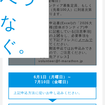
0日（金曜日）
募集期間
※ボランティア募集定員、もしく
は定員（先着100人）に到達次第
締め切ります。
な
団体用申込書(Excel)の「2026大
会出走権(団体ボランティア)申
込」欄に記載している[注意事項]
へ同意の上
をし、必要事項を
ぐ。
入力して下記アドレスに
メールで
申込方法
送信してください。
web・郵送申込ではお申込みでき
ませんので、ご注意ください。
【送付先アドレス】
volunteer@f-marathon.jp
6月1日（月曜日）～
7月10日（金曜日）
上記申込方法に従いお申し込みください。