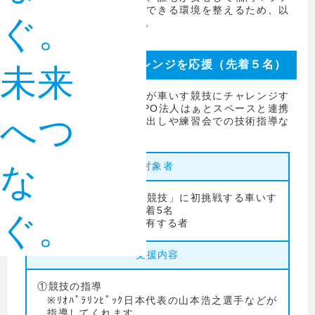
ンへの出場にチャレンジできる環境を整えるため、以
ぐ。
下の取り組みを行います。
車いす競技へのチャレンジを応援（先着５名）
未来
車いすを使用している方が車いす競技にチャレンジす
るきっかけとなるようNPO法人はぁとスペースと連携
へつ
し、競技用車いすの貸し出しや練習会での技術指導な
どの支援を行います。
対象者
な
福岡マラソン「車いす競技」に初挑戦する車いす
を使用している方 先着5名
ぐ。
※身体障害者手帳を所有する者
支援内容
①競技の指導
※ﾘｵﾊﾟﾗﾘﾝﾋﾟｯｸ日本代表の山本浩之選手などが
指導してくれます。