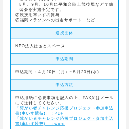
5月、9月、10月に平和台陸上競技場などで練
習会を実施予定です。
②競技用車いすの貸与
③福岡マラソンへの出走サポート など
連携団体
NPO法人はぁとスペース
申込期間
申込期間：４月20日（月）~５月20日(水)
申込方法
申込用紙に必要事項を記入の上、FAX又はメール
にて送付してください。
「障がい者チャレンジ応援プロジェクト参加申込
書(車いす競技)」：PDF
「障がい者チャレンジ応援プロジェクト参加申込
書(車いす競技)」：word