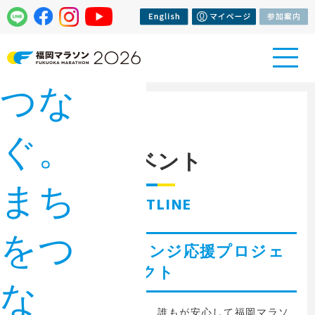
人を
つな
トップページ
> イベント
ぐ。
イベント
まち
OUTLINE
をつ
障がい者チャレンジ応援プロジェ
クト
な
障がいの有無に関わらず、誰もが安心して福岡マラソ