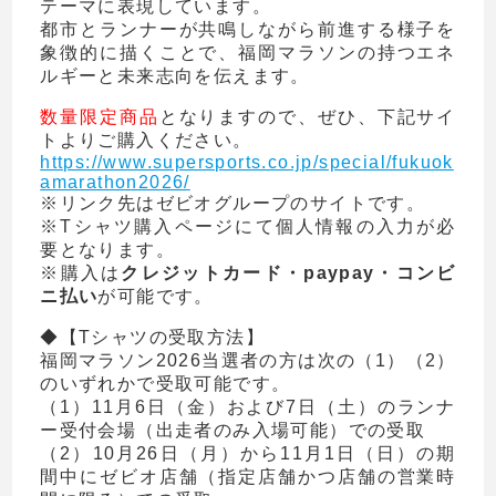
テーマに表現しています。
都市とランナーが共鳴しながら前進する様子を
象徴的に描くことで、福岡マラソンの持つエネ
ルギーと未来志向を伝えます。
数量限定商品
となりますので、ぜひ、下記サイ
トよりご購入ください。
https://www.supersports.co.jp/special/fukuok
amarathon2026/
※リンク先はゼビオグループのサイトです。
※Tシャツ購入ページにて個人情報の入力が必
要となります。
※購入は
クレジットカード・paypay・コンビ
ニ払い
が可能です。
◆【Tシャツの受取方法】
福岡マラソン2026当選者の方は次の（1）（2）
のいずれかで受取可能です。
（1）11月6日（金）および7日（土）のランナ
ー受付会場（出走者のみ入場可能）での受取
（2）10月26日（月）から11月1日（日）の期
間中にゼビオ店舗（指定店舗かつ店舗の営業時