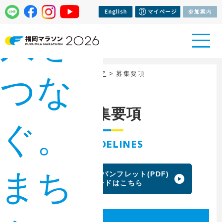
人を
トップページ
>
ボランティア
> 募集要項
つな
募集要項
ぐ。
GUIDELINES
まち
ボランティア募集パンフレット(PDF)
ダウンロードはこちら
募集定員・募集期間