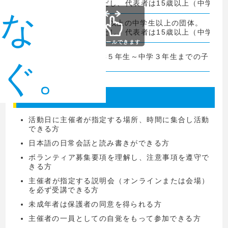
ただし、代表者は15歳以上（中学生
な
10人以上の中学生以上の団体。
団体
ただし、代表者は15歳以上（中学生
スクロールできます
ファミリー
小学５年生～中学３年生までの子どもと
（最大4人）
ぐ。
申込条件
活動日に主催者が指定する場所、時間に集合し活動
できる方
日本語の日常会話と読み書きができる方
ボランティア募集要項を理解し、注意事項を遵守で
きる方
主催者が指定する説明会（オンラインまたは会場）
を必ず受講できる方
未成年者は保護者の同意を得られる方
主催者の一員としての自覚をもって参加できる方