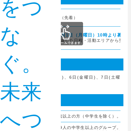
をつ
募集定員
3,500人
（先着）
な
2026年6月1日（月曜日）10時より募集
募集期間
※定員に達した日程・活動エリアから受付
スクロールできます
ぐ。
活動日
2026年11月5日(木曜日)、6日(金曜日)、7日(土曜
未来
日)、8日(日曜日)
申込区分
へつ
個人
15歳以上の方（中学生を除く）。
2～9人の中学生以上のグループ。
グループ