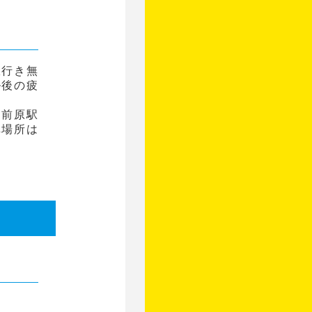
駅行き無
ル後の疲
前前原駅
車場所は
。