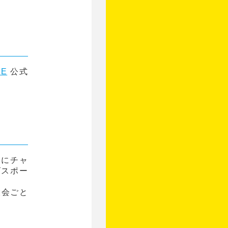
NE
公式
ンにチャ
ズスポー
大会ごと