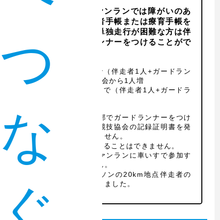
マラソン及びファンランでは障がいのあ
る方（身体障害者手帳または療育手帳を
お持ちの方）で単独走行が困難な方は伴
つ
走者・ガードランナーをつけることがで
きます。
マラソン 3人まで（伴走者1人+ガードラン
ナー2人） ※今大会から1人増
ファンラン 2人まで（伴走者1人+ガードラ
ンナー1人）
な
※マラソン登録の部でガードランナーをつけ
た場合は福岡陸上競技協会の記録証明書を発
行することはできません。
※盲導犬と一緒に走ることはできません。
※マラソン及びファンランに車いすで参加す
ることはできません。
※今大会からマラソンの20km地点伴走者の
ぐ。
途中交代はなくなりました。