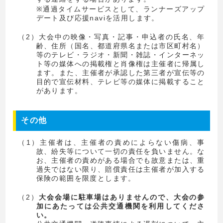
※通過タイムサービスとして、ランナーズアップ
デート及び応援naviを活用します。
（2）大会中の映像・写真・記事・申込者の氏名、年
齢、住所（国名、都道府県名または市区町村名）
等のテレビ・ラジオ・新聞・雑誌・インターネッ
ト等の媒体への掲載権と肖像権は主催者に帰属し
ます。また、主催者が承認した第三者が宣伝等の
目的で宣伝材料、テレビ等の媒体に掲載すること
があります。
その他
（1）主催者は、主催者の責めによらない傷病、事
故、紛失等について一切の責任を負いません。な
お、主催者の責めがある場合でも故意または、重
過失ではない限り、賠償責任は主催者が加入する
保険の範囲を限度とします。
（2）
大会会場に駐車場はありませんので、大会の参
加にあたっては公共交通機関を利用してくださ
い。