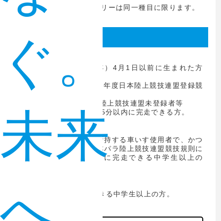
また、グループエントリーは同一種目に限ります。
ぐ。
参加資格
（1）マラソン
2005年（平成17年）4月1日以前に生まれた方
（高校生を除く）
① 登録の部 / 2023年度日本陸上競技連盟登録競
技者
② 一般の部 / 日本陸上競技連盟未登録者等
未来
③ ①②共に6時間45分以内に完走できる方。
（2）車いす競技
身体障害者手帳を所持する車いす使用者で、かつ
レース仕様車（日本パラ陸上競技連盟競技規則に
よる）で30分以内に完走できる中学生以上の
方。
へ
（3）ファンラン
50分以内に完走できる中学生以上の方。