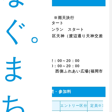
開催日時
【大会当日】
ぐ。
2023年 11月12日（日）※雨天決行
8:10
車いす競技 スタート
8:20
マラソン／ファンラン スタート
スタート : 福岡市中央区天神（渡辺通り天神交差
点付近）
ま
【ランナー受付】
1日目 11月10日(金)12：00～20：00
2日目 11月11日(土)10：00～20：00
受付会場 : 福岡市役所 西側ふれあい広場(福岡市
中央区天神1-8-1)
種目・定員・制限時間・参加料
ち
種目
エントリー区分
定員※1
制