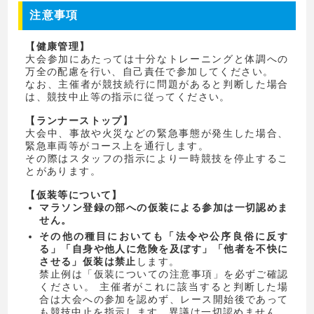
注意事項
【健康管理】
大会参加にあたっては十分なトレーニングと体調への
万全の配慮を行い、自己責任で参加してください。
なお、主催者が競技続行に問題があると判断した場合
は、競技中止等の指示に従ってください。
【ランナーストップ】
大会中、事故や火災などの緊急事態が発生した場合、
緊急車両等がコース上を通行します。
その際はスタッフの指示により一時競技を停止するこ
とがあります。
【仮装等について】
マラソン登録の部への仮装による参加は一切認めま
せん。
その他の種目においても「法令や公序良俗に反す
る」「自身や他人に危険を及ぼす」「他者を不快に
させる」仮装は禁止
します。
禁止例は「仮装についての注意事項」を必ずご確認
ください。 主催者がこれに該当すると判断した場
合は大会への参加を認めず、レース開始後であって
も競技中止を指示します。異議は一切認めません。