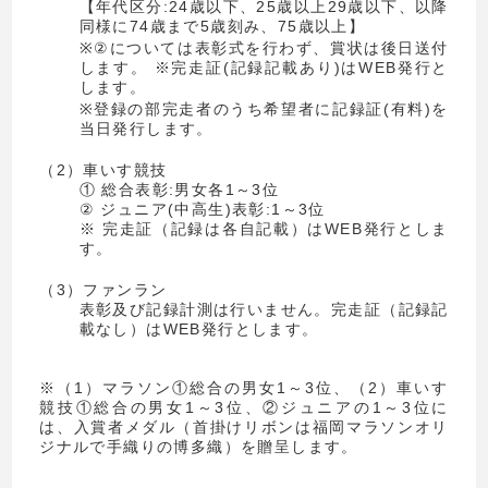
【年代区分:24歳以下、25歳以上29歳以下、以降
同様に74歳まで5歳刻み、75歳以上】
※②については表彰式を行わず、賞状は後日送付
します。 ※完走証(記録記載あり)はWEB発行と
します。
※登録の部完走者のうち希望者に記録証(有料)を
当日発行します。
（2）車いす競技
① 総合表彰:男女各1～3位
② ジュニア(中高生)表彰:1～3位
※ 完走証（記録は各自記載）はWEB発行としま
す。
（3）ファンラン
表彰及び記録計測は行いません。完走証（記録記
載なし）はWEB発行とします。
※（1）マラソン①総合の男女1～3位、（2）車いす
競技①総合の男女1～3位、②ジュニアの1～3位に
は、入賞者メダル（首掛けリボンは福岡マラソンオリ
ジナルで手織りの博多織）を贈呈します。