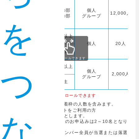
マラソン
登録の部
個人
12,000人
（42.195km）
一般の部
グループ
を
高校生以上
車いす競技
個人
20人
（5.2km）
中学生
スクロールできます
高校生以上
つ
ファンラン
個人
2,000人
（5.2km）
グループ
中学生
※このテーブルは横にスクロールできます
※1 定員には抽選枠、先着枠の人数を含みます。
※2 海外エントリーサイトをご利用の方
な
①制限時間は号砲を基準とします。
②グループエントリーでのお申込みは2～10名となり
ます。
抽選になった場合はメンバー全員が当選または落選
となります。