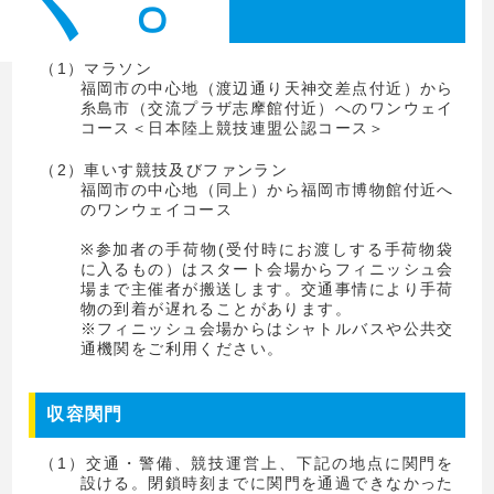
コース
（1）マラソン
福岡市の中心地（渡辺通り天神交差点付近）から
糸島市（交流プラザ志摩館付近）へのワンウェイ
コース＜日本陸上競技連盟公認コース＞
（2）車いす競技及びファンラン
福岡市の中心地（同上）から福岡市博物館付近へ
のワンウェイコース
※参加者の手荷物(受付時にお渡しする手荷物袋
に入るもの）はスタート会場からフィニッシュ会
場まで主催者が搬送します。交通事情により手荷
物の到着が遅れることがあります。
※フィニッシュ会場からはシャトルバスや公共交
通機関をご利用ください。
収容関門
（1）交通・警備、競技運営上、下記の地点に関門を
設ける。閉鎖時刻までに関門を通過できなかった