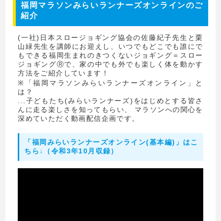
福岡マラソンみらいランナーズオンラインのご
紹介
(一社)日本スロージョギング協会の佐藤紀子先生と栗
山緑先生を講師にお迎えし、いつでもどこでも誰にで
もできる福岡生まれのきつくないジョギング＝スロー
ジョギングⓇで、家の中でも外でも楽しく体を動かす
方法をご紹介しています！
※「福岡マラソンみらいランナーズオンライン」と
は？
...子どもたち(みらいランナーズ)をはじめとする皆さ
んに走る楽しさを知ってもらい、 マラソンへの関心を
深めていただく動画配信企画です。
「福岡みらいランナーズオンライン(基本編)」はこ
ちら↓（令和3年10月収録）