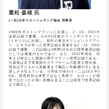
重松 森雄 氏
(一社)日本スロージョギング協会 理事長
1965年ボストンマラソンに出場し、2：16：33の大
会新記録で優勝。その53日後のウィンザーマラソン
(イギリス)に出場し、前年の東京オリンピックでアベ
ベ・ビキラが作った世界記録を更新する2：12：00の
記録で優勝。この記録は2時間10分台の世界最高記録
としては最後のものであり、また、2022年現在、日
本人が樹立した最後の男子マラソン世界記録である。
引退後は女子実業団やクラブチームの監督を歴任後、
現在は子どもから高齢者まで幅広い年齢層の方に走る
楽しさを伝えている。小学生の頃かけっこは10人中1
0位。得意科目は体育ではなく美術で、かけっこが得
意でなかったが長い距離を走ることは得意で世界記録
まで樹立した。