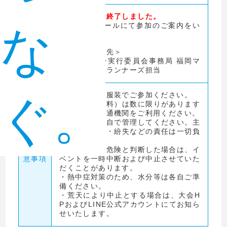
※申込受付は終了しました。
9月上旬にメールにて参加のご案内をい
な
申込方
たします。
法・
問い合わ
＜問い合わせ先＞
せ先
福岡マラソン実行委員会事務局 福岡マ
ラソンみらいランナーズ担当
・動きやすい服装でご参加ください。
ぐ。
・駐車場（有料）は数に限りがあります
ので、公共交通機関をご利用ください。
・貴重品は各自で管理してください。主
催者は、盗難・紛失などの責任は一切負
いません。
その他注
・主催者側が危険と判断した場合は、イ
意事項
ベントを一時中断および中止させていた
だくことがあります。
・熱中症対策のため、水分等は各自ご準
備ください。
・荒天により中止とする場合は、大会H
PおよびLINE公式アカウントにてお知ら
せいたします。