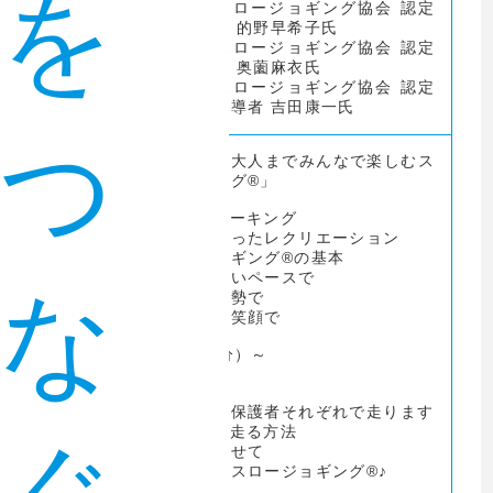
を
(一社)日本スロージョギング協会 認定
アドバイザー 的野早希子氏
(一社)日本スロージョギング協会 認定
アドバイザー 奥薗麻衣氏
(一社)日本スロージョギング協会 認定
アドバンス指導者 吉田康一氏
つ
「子どもから大人までみんなで楽しむス
ロージョギング®」
①アイスブレーキング
・身体を使ったレクリエーション
②スロージョギング®の基本
・気持ちいいペースで
な
・正しい姿勢で
・ニコニコ笑顔で
～休憩（10分）～
内容・ス
ケジュー
③１分間走
ル
・子どもと保護者それぞれで走ります
④歩く速さで走る方法
⑤音楽に合わせて
・レッツ・スロージョギング®♪