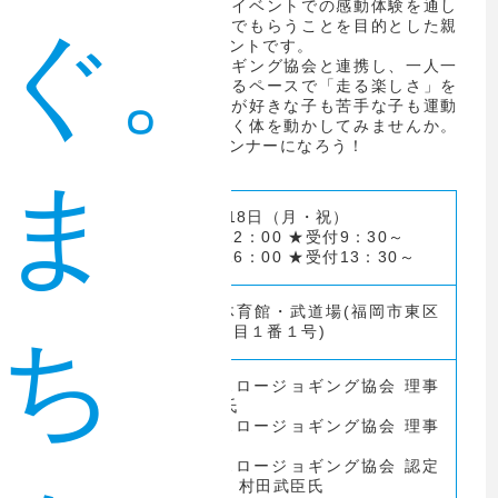
レンジ前の子どもたちにイベントでの感動体験を通し
て「走る楽しさ」を学んでもらうことを目的とした親
ぐ。
子参加型ランニングイベントです。
（一社）日本スロージョギング協会と連携し、一人一
人がニコニコ笑顔で走れるペースで「走る楽しさ」を
学んでいきます。走るのが好きな子も苦手な子も運動
不足の大人の方も、楽しく体を動かしてみませんか。
さあ、みんなで未来のランナーになろう！
ま
令和5年９月18日（月・祝）
日時
①10：00～12：00 ★受付9：30～
②14：00～16：00 ★受付13：30～
福岡市総合体育館・武道場(福岡市東区
場所
香椎照葉６丁目１番１号)
ち
(一社)日本スロージョギング協会 理事
長 重松森雄氏
(一社)日本スロージョギング協会 理事
佐藤紀子氏
(一社)日本スロージョギング協会 認定
アドバイザー 村田武臣氏
講師