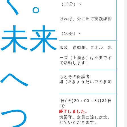
ぐ。
～休憩・移動（15分）～
⑥外周を走る
・天気がよければ、外に出て実践練習
をします
未来
～ストレッチ（10分）～
運動のできる服装、運動靴、タオル、水
服装・持
分
参物
〔体育館シューズ（上履き）は不要です
※館内は裸足で活動します〕
へ
小学生の子どもとその保護者
対象・定
①25組 ②25組 (※きょうだいでの参加
員
可)
令和5年8月1日(火)20：00～8月31日
つ
(木)17：00まで
募集期間
※申込受付は終了しました。
※先着順、締切厳守。定員に達し次第、
募集を締切させていただきます。