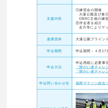
①練習会の開催
大濠公園及び春
支援内容
OBRC主催の練
②伴走者を紹介
走力等によりマ
連携団体
大濠公園ブライン
申込期間
申込期間：４月17日
申込用紙に必要事
申込方法
「障がい者チャレン
「障がい者チャレン
申込問い合わせ先
福岡マラソン総合