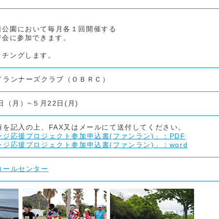
日公園において毎月各１回開催する
習会に参加できます。
ッチングします。
ドランナーズクラブ（ＯＢＲＣ）
（月）~５月22日(月)
項を記入の上、FAX又はメールにて送付してください。
ジ応援プロジェクト参加申込書(ファンラン)」：PDF
ジ応援プロジェクト参加申込書(ファンラン)」：word
コールセンター