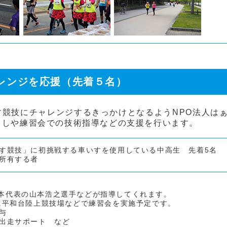
レンジを応援（先着５名）
競技にチャレンジするきっかけとなるようNPO法人は
出しや練習会での技術指導などの支援を行います。
す競技」に初挑戦する車いすを使用している中高生 先着5名
所有する者
ﾟｯｸ日本代表の山本浩之選手などが指導してくれます。
月に平和台陸上競技場などで練習会を実施予定です。
与
出走サポート など