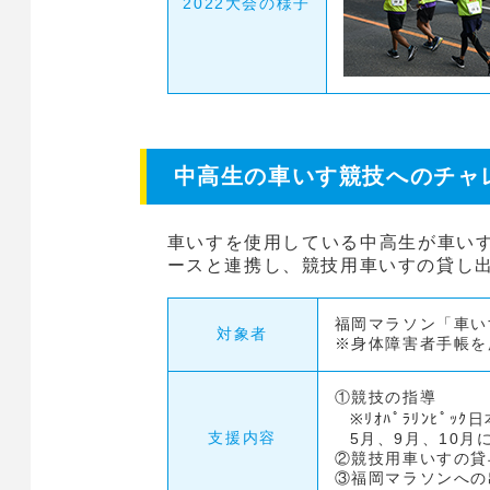
2022大会の様子
中高生の車いす競技へのチャ
車いすを使用している中高生が車いす
ースと連携し、競技用車いすの貸し
福岡マラソン「車い
対象者
※身体障害者手帳を
①競技の指導
※ﾘｵﾊﾟﾗﾘﾝﾋ
支援内容
5月、9月、10
②競技用車いすの貸
③福岡マラソンへの