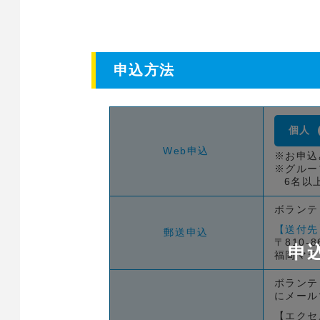
申込方法
個人
Web申込
※お申込
※グルー
6名以
ボランテ
【送付先
郵送申込
〒810-
申
福岡マラ
ボランテ
にメール
【エクセ