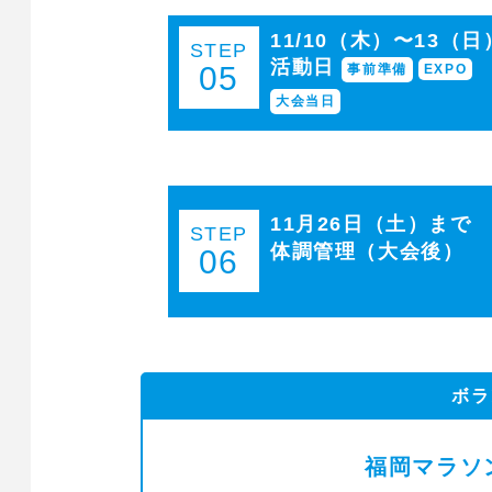
11/10（木）〜13（日
STEP
活動日
05
事前準備
EXPO
大会当日
11月26日（土）まで
STEP
体調管理（大会後）
06
ボラ
福岡マラソ