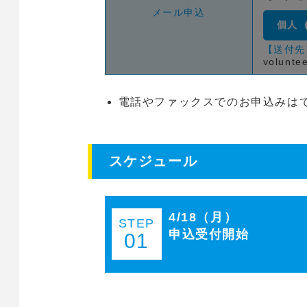
メール申込
個人
【送付先
volunte
電話やファックスでのお申込みは
スケジュール
4/18（月）
STEP
申込受付開始
01