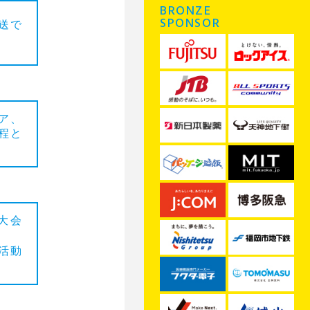
BRONZE
SPONSOR
送で
ア、
程と
大会
活動