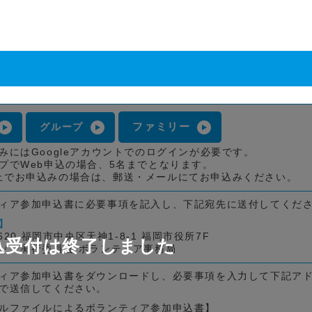
ファミリー
グループ
みにはGoogleアカウントでのログインが必要です。
プでWeb申込の場合、5名までとなります。
上でお申込みの場合は、郵送・メールにてお申込みください。
ィア参加申込書に必要事項を記入し、下記宛先に送付してくだ
】
8620 福岡市中央区天神1-8-1 福岡市役所7F
込受付は終了しました
ソン実行委員会 ボランティア事務局
ィア参加申込書をダウンロードし、必要事項を入力して下記ア
で送信してください。
ルファイルによるボランティア参加申込書】