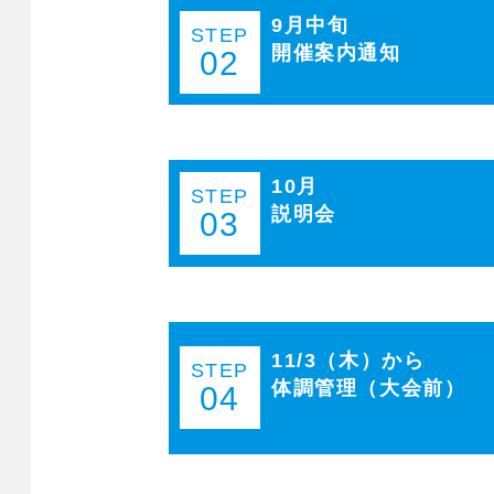
9月中旬
STEP
開催案内通知
02
10月
STEP
説明会
03
11/3（木）から
STEP
体調管理（大会前）
04