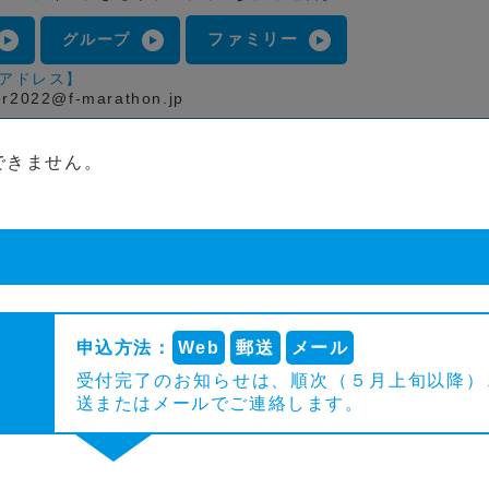
ファミリー
グループ
アドレス】
er2022@f-marathon.jp
できません。
申込方法：
Web
郵送
メール
受付完了のお知らせは、順次（５月上旬以降）
送またはメールでご連絡します。