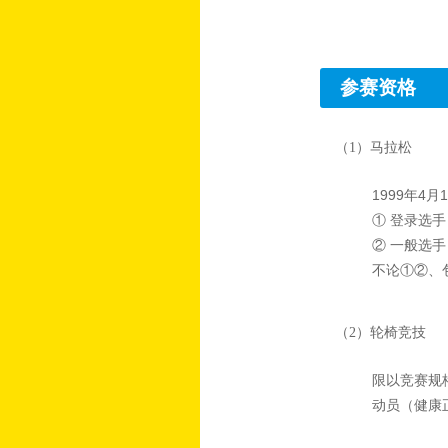
参赛资格
（1）马拉松
1999年4
① 登录选手
② 一般选
不论①②、
（2）轮椅竞技
限以竞赛规
动员（健康