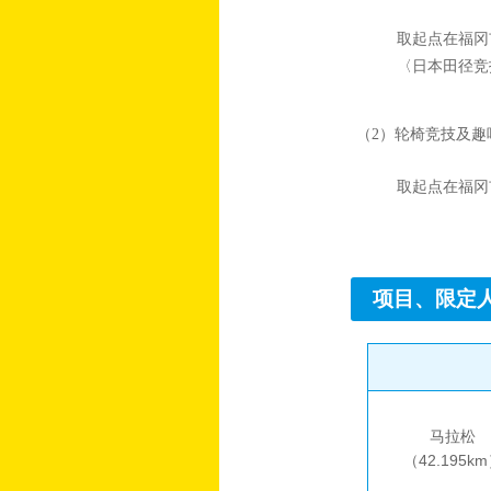
取起点在福冈
〈日本田径竞
（2）轮椅竞技及趣味
取起点在福冈
项目、限定
马拉松
（42.195k