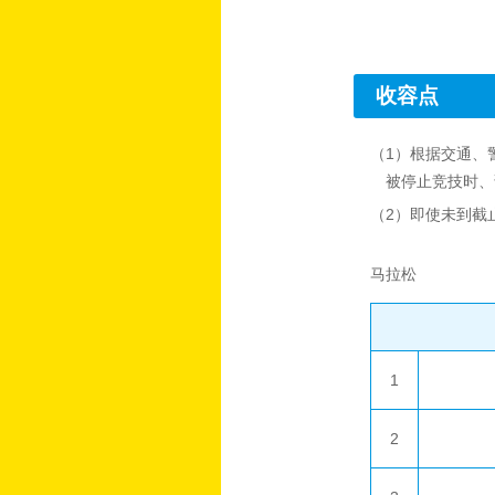
收容点
（1）根据交通、
被停止竞技时、
（2）即使未到截
马拉松
1
2