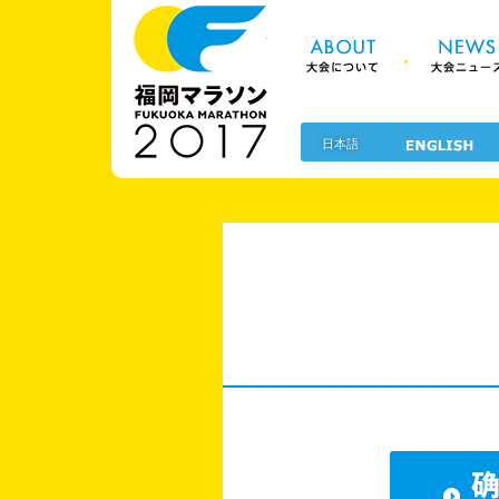
About 大
福岡マラソン2
日本語