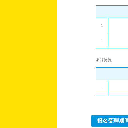
1
-
趣味路跑
-
报名受理期