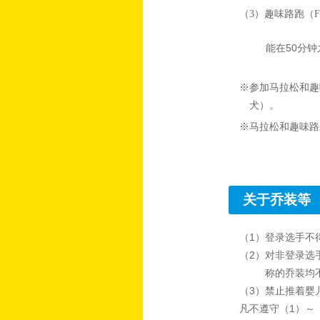
（3）趣味路跑（Fu
能在50分
※参加马拉松和趣
犬）。
※马拉松和趣味路跑
关于乔装等
（1）登录选手不
（2）对非登录选
称的乔装均
（3）禁止推着婴
凡不遵守（1）～