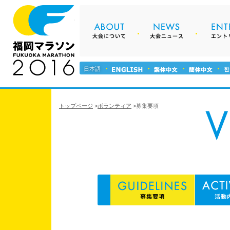
About 大会について
News 
福岡マラソン2016
Outline 大会
日本語
Logo ロゴに
トップページ
>
ボランティア
>
募集要項
Course コー
Sponsor ス
Guest Ru