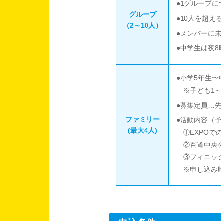
●1グループ
グループ
●10人を超え
（2～10人）
●メンバーに
●中学生は夜
●小学5年生
※子ども1
●募集定員…先
ファミリー
●活動内容（
(最大4人)
①EXPOでの
②百道中央公
③フィニッシ
※申し込み