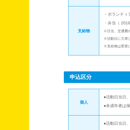
・ボランティ
・弁当（ 20
支給物
※日当、交通費
※活動日に欠席
※支給物は変更
申込区分
●活動日当日、
個人
●未成年者は
●活動日当日