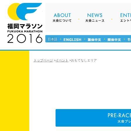
About 大会について
News 
福岡マラソン2016
Outline 大会
日本語
Logo ロゴに
トップページ
>
イベント
>
おもてなしエリア
Course コー
Sponsor ス
Guest Ru