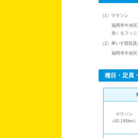
（1）マラソン
福岡市中央区
舎）をフィニ
（2）車いす競技及
福岡市中央区
種目・定員
マラソン
（42.195km）