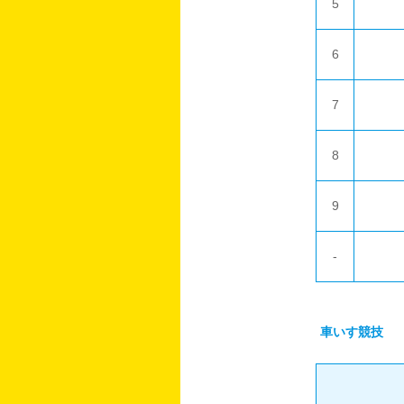
5
6
7
8
9
-
車いす競技