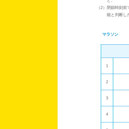
と。
（2）閉鎖時刻前
能と判断し
マラソン
1
2
3
4