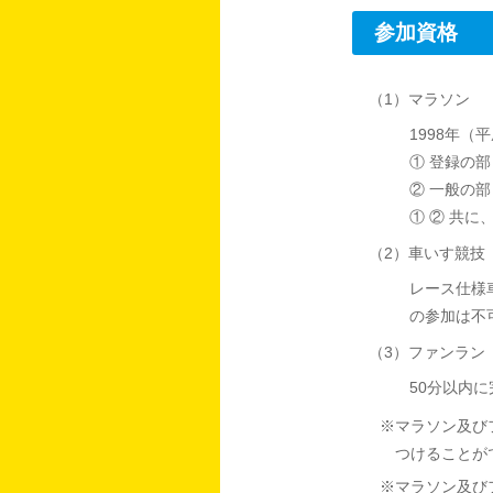
参加資格
（1）マラソン
1998年（
① 登録の部
② 一般の部
① ② 共
（2）車いす競技
レース仕様
の参加は不
（3）ファンラン
50分以内
※マラソン及び
つけることが
※マラソン及び