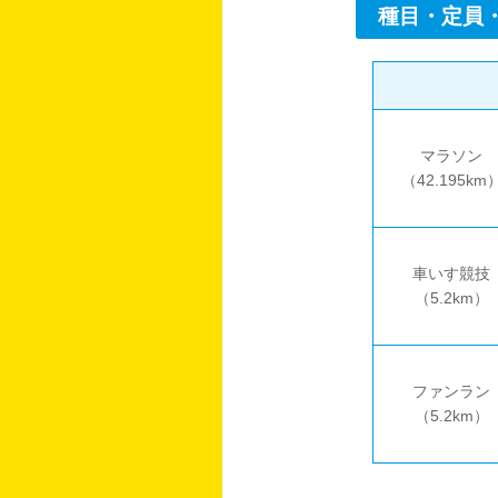
種目・定員
マラソン
（42.195km
車いす競技
（5.2km）
ファンラン
（5.2km）