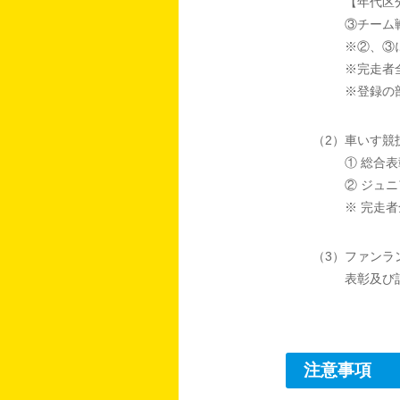
【年代区分
③チーム
※②、③
※完走者
※登録の
（2）車いす競
① 総合表
② ジュニ
※ 完走
（3）ファンラ
表彰及び
注意事項