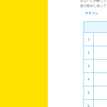
きないと判断した
員の指示に従って
マラソン
1
2
3
4
5
6