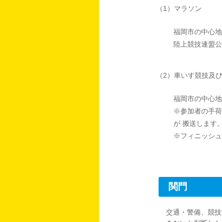
（1）マラソン
福岡市の中心地
陸上競技連盟公
（2）車いす競技及
福岡市の中心地
※参加者の手荷
が 搬送します
※フィニッシュ
関門
交通・警備、競技