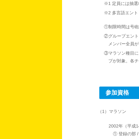
※1 定員には抽
※2 多言語エン
①制限時間は号砲
②グループエント
メンバー全員が
③マラソン種目に
プが対象。各チ
参加資格
（1）マラソン
2002年（平
① 登録の部 