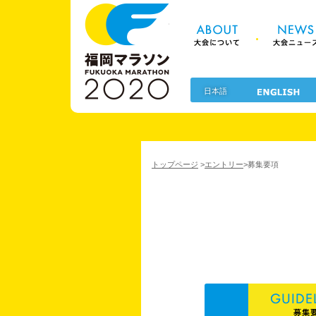
About 大
福岡マラソン2
日本語
トップページ
>
エントリー
>
募集要項