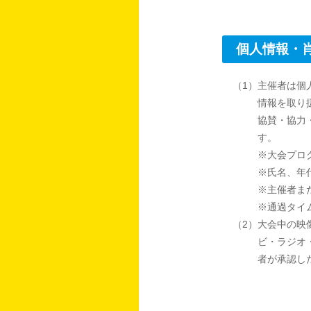
個人情報・
（1）主催者は個
情報を取り
協賛・協力
す。
※大会プロ
※氏名、年
※主催者ま
※通過タイ
（2）大会中の映
ビ・ラジオ
者が承認し