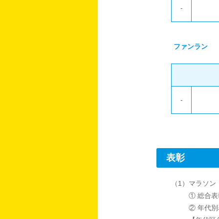
-
ファンラン
-
表彰
（1）マラソン
① 総合
② 年代