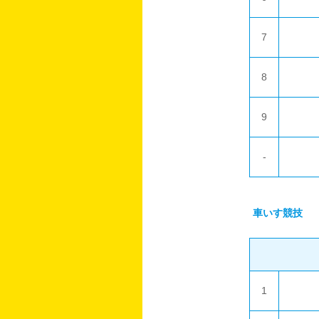
7
8
9
-
車いす競技
1