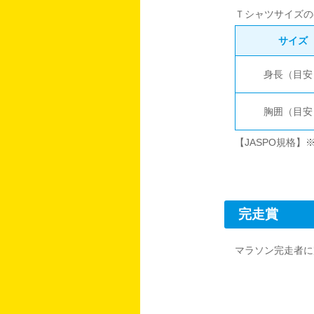
Ｔシャツサイズの
サイズ
身長（目安
胸囲（目安
【JASPO規格
完走賞
マラソン完走者に