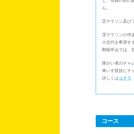
し、登録の部の
ん。
②マラソン及び
③マラソンの伴走
※交代を希望す
郵振申込では、
障がい者のチャ
車いす競技にチ
詳しくは
コチラ
コース