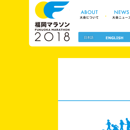
About 大
福岡マラソン2
日本語