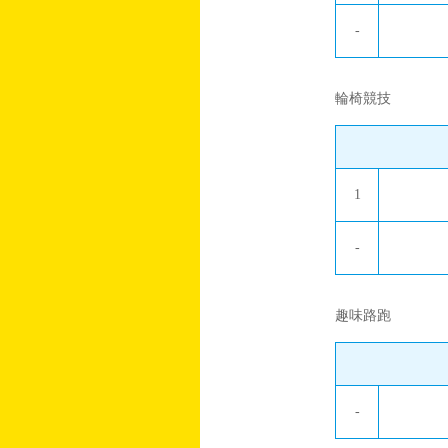
-
輪椅競技
1
-
趣味路跑
-