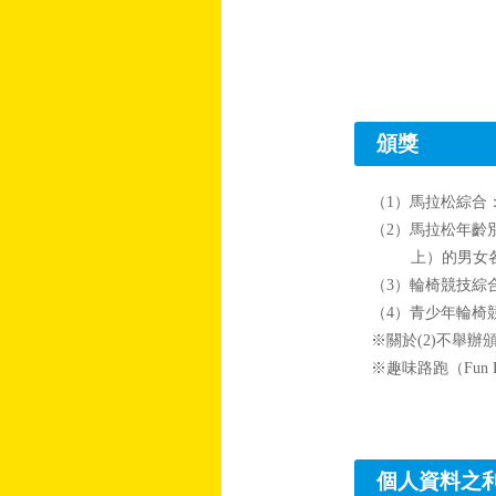
頒獎
（1）馬拉松綜合
（2）馬拉松年齡別
上）的男女各
（3）輪椅競技綜
（4）青少年輪椅競
※關於(2)不舉
※趣味路跑（Fun
個人資料之